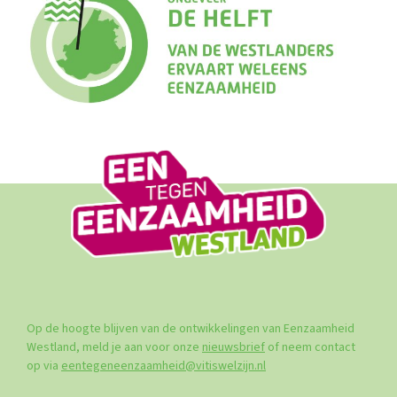
Op de hoogte blijven van de ontwikkelingen van Eenzaamheid
Westland, meld je aan voor onze
nieuwsbrief
of neem contact
op via
eentegeneenzaamheid@vitiswelzijn.nl